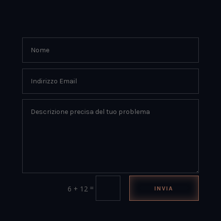
=
6 + 12
INVIA