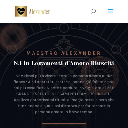
MAESTRO ALEXANDER
N.1 in Legamenti d’Amore Riusciti
Non riesci più a vivere senza la persona amata al tuo
fianco? Altri operatori esoterici hanno già fallito e non
sai più cosa fare? Niente è perduto, rivolgiti ora al PIU’
GRANDE ESPERTO IN LEGAMENTI D’AMORE RIUSCITI.
Realizzo potentissimi rituali di magia rossa e nera che
funzionano a qualsiasi distanza per far tornare la
persona amata in breve tempo.